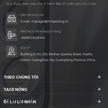
kho, được đảm bảo cho 3 năm! Bảo trì miễn phí cho Cuộc
sống Thời gian!
Liên hệ và tư vấn
E-mail :
manager@richpacking.cn
WeChat & Whatsapp & Hàng
+8618023458944
Địa chỉ
Building D, No. 226, Beishan Qiaotou Street, Haizhu
District, Guangzhou City, Guangdong Province, China
THEO CHÚNG TÔI
TAGS NÓNG
ĐỂ LẠI LỜI NHẮN