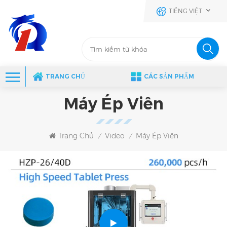
TIẾNG VIỆT
TRANG CHỦ
CÁC SẢN PHẨM
Máy Ép Viên
Trang Chủ
Video
Máy Ép Viên
/
/