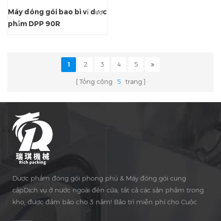
Máy đóng gói bao bì vỉ dược
phẩm DPP 90R
1
2
3
4
5
Tổng cộng
5
trang
Dược phẩm đóng gói phong phú & Máy đóng gói cung
cấpDịch vụ ở nước ngoài đến cửa, tất cả các sản phẩm trong
kho, được đảm bảo cho 3 năm! Bảo trì miễn phí cho Cuộc
sống Thời gian!