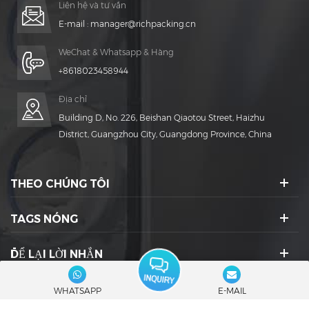
Liên hệ và tư vấn
E-mail :
manager@richpacking.cn
WeChat & Whatsapp & Hàng
+8618023458944
Địa chỉ
Building D, No. 226, Beishan Qiaotou Street, Haizhu
District, Guangzhou City, Guangdong Province, China
THEO CHÚNG TÔI
TAGS NÓNG
ĐỂ LẠI LỜI NHẮN
BIỂU TƯỢNG XÃ HỘI :
WHATSAPP
E-MAIL