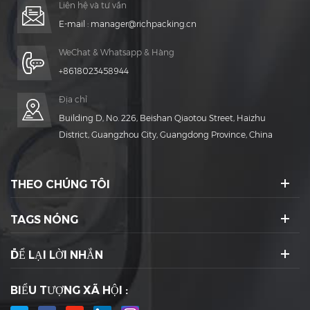
Liên hệ và tư vấn
E-mail :
manager@richpacking.cn
WeChat & Whatsapp & Hàng
+8618023458944
Địa chỉ
Building D, No. 226, Beishan Qiaotou Street, Haizhu
District, Guangzhou City, Guangdong Province, China
THEO CHÚNG TÔI
TAGS NÓNG
ĐỂ LẠI LỜI NHẮN
BIỂU TƯỢNG XÃ HỘI :