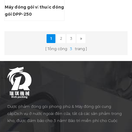
Máy đóng gói vỉ thuốc đóng
gói DPP-250
1
2
3
Tổng cộng
3
trang
Dược phẩm đóng gói phong phú & Máy đóng gói cung
cấpDịch vụ ở nước ngoài đến cửa, tất cả các sản phẩm trong
kho, được đảm bảo cho 3 năm! Bảo trì miễn phí cho Cuộc
sống Thời gian!