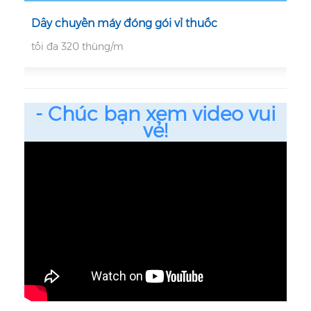
Dây chuyền máy đóng gói vỉ thuốc
tối đa 320 thùng/m
- Chúc bạn xem video vui
vẻ!