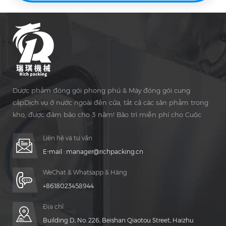
Dược phẩm đóng gói phong phú & Máy đóng gói cung
cấpDịch vụ ở nước ngoài đến cửa, tất cả các sản phẩm trong
kho, được đảm bảo cho 3 năm! Bảo trì miễn phí cho Cuộc
sống Thời gian!
Liên hệ và tư vấn
E-mail :
manager@richpacking.cn
WeChat & Whatsapp & Hàng
+8618023458944
Địa chỉ
Building D, No. 226, Beishan Qiaotou Street, Haizhu