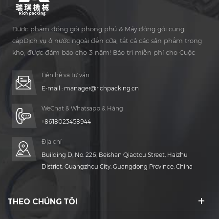
Dược phẩm đóng gói phong phú & Máy đóng gói cung
cấpDịch vụ ở nước ngoài đến cửa, tất cả các sản phẩm trong
kho, được đảm bảo cho 3 năm! Bảo trì miễn phí cho Cuộc
sống Thời gian!
Liên hệ và tư vấn
E-mail :
manager@richpacking.cn
WeChat & Whatsapp & Hàng
+8618023458944
Địa chỉ
Building D, No. 226, Beishan Qiaotou Street, Haizhu
District, Guangzhou City, Guangdong Province, China
THEO CHÚNG TÔI