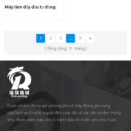
Máy làm đầy dầu tự động
1
2
3
...
11
Tổng cộng
11
trang
Dược phẩm đóng gói phong phú & Máy đóng gói cung
cấpDịch vụ ở nước ngoài đến cửa, tất cả các sản phẩm trong
kho, được đảm bảo cho 3 năm! Bảo trì miễn phí cho Cuộc
sống Thời gian!