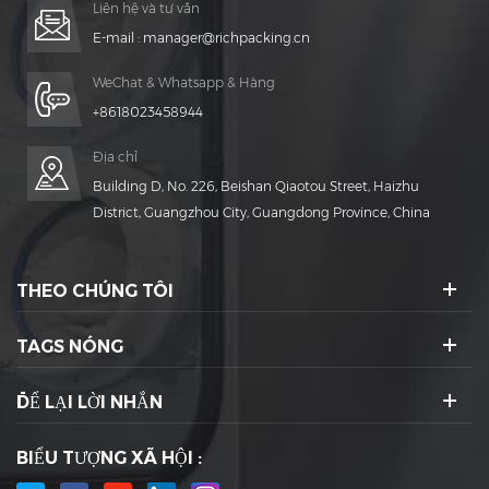
Liên hệ và tư vấn
E-mail :
manager@richpacking.cn
WeChat & Whatsapp & Hàng
+8618023458944
Địa chỉ
Building D, No. 226, Beishan Qiaotou Street, Haizhu
District, Guangzhou City, Guangdong Province, China
THEO CHÚNG TÔI
TAGS NÓNG
ĐỂ LẠI LỜI NHẮN
BIỂU TƯỢNG XÃ HỘI :