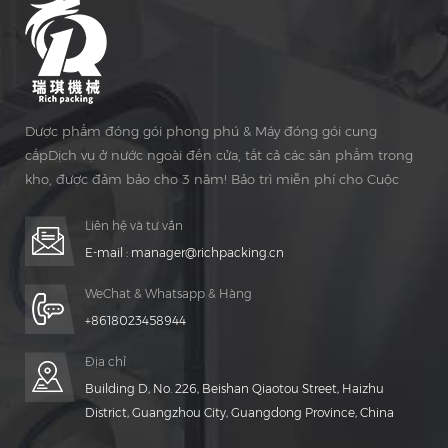
Dược phẩm đóng gói phong phú & Máy đóng gói cung
cấpDịch vụ ở nước ngoài đến cửa, tất cả các sản phẩm trong
kho, được đảm bảo cho 3 năm! Bảo trì miễn phí cho Cuộc
sống Thời gian!
Liên hệ và tư vấn
E-mail :
manager@richpacking.cn
WeChat & Whatsapp & Hàng
+8618023458944
Địa chỉ
Building D, No. 226, Beishan Qiaotou Street, Haizhu
District, Guangzhou City, Guangdong Province, China