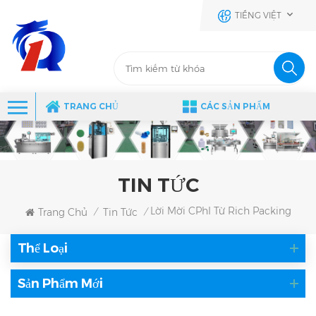
TIẾNG VIỆT
TRANG CHỦ
CÁC SẢN PHẨM
TIN TỨC
Lời Mời CPhI Từ Rich Packing
Trang Chủ
Tin Tức
/
/
Thể Loại
Sản Phẩm Mới