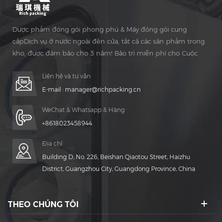
Dược phẩm đóng gói phong phú & Máy đóng gói cung
cấpDịch vụ ở nước ngoài đến cửa, tất cả các sản phẩm trong
kho, được đảm bảo cho 3 năm! Bảo trì miễn phí cho Cuộc
sống Thời gian!
Liên hệ và tư vấn
E-mail :
manager@richpacking.cn
WeChat & Whatsapp & Hàng
+8618023458944
Địa chỉ
Building D, No. 226, Beishan Qiaotou Street, Haizhu
District, Guangzhou City, Guangdong Province, China
THEO CHÚNG TÔI