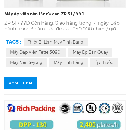
Máy ép viên nén tốc độ cao ZP 51 / 99D
ZP 51 / 99D Còn hàng, Giao hàng trong 14 ngày, Bảo
hành trong 3 năm. Tốc độ cao 950.000 chiếc / giờ
cho dược phẩm
ZP 51 / 99D
Máy dập viên | Diện tích
nhà máy 7996㎡. 48 Kỹ sư R & D, Dịch vụ 365 * 24 giờ
TAGS :
Thiết Bị Làm Máy Tính Bảng
cho
51 / 99D
Máy dập viên Công suất cao. OEM, ODM,
cGMP đã qua, CE, ISO, nghề
51 / 99D
Nhà sản xuất
Máy Dập Viên Fette 3090I
Máy Ép Bàn Quay
máy ép viên quay. Với Hệ thống Từ chối,
51 / 99D
Sử
Máy Nén Sejong
Máy Tính Bảng
Ép Thuốc
dụng cho viên nén hình tròn, vòng, viên nén có hình
dạng khác nhau
XEM THÊM