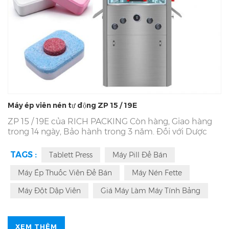
Máy ép viên nén tự động ZP 15 / 19E
ZP 15 / 19E của RICH PACKING Còn hàng, Giao hàng
trong 14 ngày, Bảo hành trong 3 năm. Đối với Dược
phẩm Sử dụng
ZP 15 / 19E
Máy dập viên, Khu vực nhà
máy của chúng tôi Trên 7996㎡. Bây giờ là 48 kỹ sư R &
TAGS :
Tablett Press
Máy Pill Để Bán
D, Dịch vụ 365 * Dịch vụ 24 giờ cho
ZP 15 / 19E
Máy
dập viên. Cung cấp OEM, ODM, Model Passed GMP,
Máy Ép Thuốc Viên Để Bán
Máy Nén Fette
CE, SGS, ISO. ĐÓNG GÓI GIÀU CÓ nghề nghiệp
ZP 15 /
Máy Đột Dập Viên
Giá Máy Làm Máy Tính Bảng
19E
Nhà sản xuất máy ép viên quay.
XEM THÊM