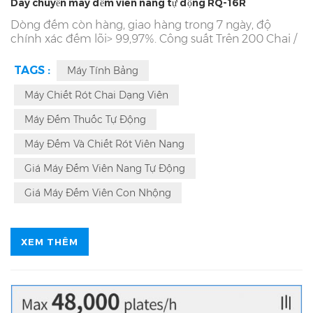
Dây chuyền máy đếm viên nang tự động RQ-16R
Dòng đếm còn hàng, giao hàng trong 7 ngày, độ
chính xác đếm lõi> 99,97%. Công suất Trên 200 Chai /
phút. 7 * Hoạt động liên tục 24 giờ, trực tiếp tại nhà
máy! Sản xuất Dây chuyền Máy đếm Viên nén Kẹo Kẹo
TAGS :
Máy Tính Bảng
Gummy từ năm 1993. Nhà máy Dây chuyền Máy đóng
chai Đếm Bộ đếm Tự động. Dịch vụ cục bộ tại chỗ
Máy Chiết Rót Chai Dạng Viên
của máy đếm, máy dán nhãn và máy dán lá Alu, v.v.
Máy Đếm Thuốc Tự Động
Máy Đếm Và Chiết Rót Viên Nang
Giá Máy Đếm Viên Nang Tự Động
Giá Máy Đếm Viên Con Nhộng
XEM THÊM