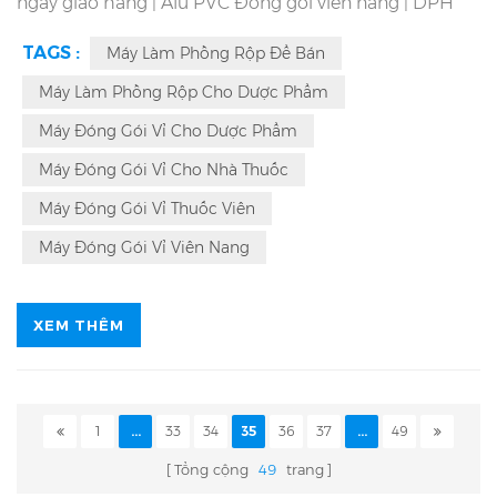
ngày giao hàng | Alu PVC Đóng gói viên nang |
DPH
260
Công suất lên đến 48.000 tấm / h | Dịch vụ tận
nơi |
DPH 260
Kinh nghiệm sản xuất 29 năm | Đảm
TAGS :
Máy Làm Phồng Rộp Để Bán
bảo trong 3 năm |
DPH 260
Máy đóng gói vỉ tự động
cho mứt viên nén viên nén
Máy Làm Phồng Rộp Cho Dược Phẩm
Máy Đóng Gói Vỉ Cho Dược Phẩm
Máy Đóng Gói Vỉ Cho Nhà Thuốc
Máy Đóng Gói Vỉ Thuốc Viên
Máy Đóng Gói Vỉ Viên Nang
XEM THÊM
1
...
33
34
35
36
37
...
49
Tổng cộng
49
trang