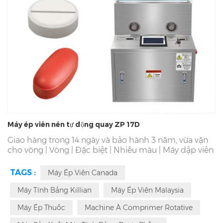
Máy ép viên nén tự động quay ZP 17D
Giao hàng trong 14 ngày và bảo hành 3 năm, vừa vặn
cho vòng | Vòng | Đặc biệt | Nhiều màu | Máy dập viên
dược phẩm. Dùng cho máy làm viên nén trong công
nghiệp và máy ép viên tự động tốc độ cao. chúng tôi
TAGS :
Máy Ép Viên Canada
đã Sản Xuất Máy Ép Máy Tính Bảng Từ năm 1993. Giá
Máy Ép Máy Tính Bảng Với Nhiều Hình Dạng Khác
Máy Tính Bảng Killian
Máy Ép Viên Malaysia
Nhau | Cung Cấp Dịch Vụ Tận Nơi Ở Nước Ngoài Tại
Máy Ép Thuốc
Machine À Comprimer Rotative
Chỗ, Bảo Dưỡng Máy Ép Máy Tính Bảng Miễn Phí
Suốt Đời.