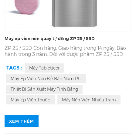
Máy ép viên nén quay tự động ZP 25 / 55D
ZP 25 / 55D Còn hàng, Giao hàng trong 14 ngày, Bảo
hành trong 3 năm. Đối với dược phẩm
ZP 25 / 55D
Máy dập viên | Diện tích nhà máy 7996㎡. 48 Kỹ sư R &
D, Dịch vụ 365 * 24 giờ cho
ZP 15 / 19E
Máy dập viên.
TAGS :
Máy Tabletteer
OEM, ODM, cGMP đã qua, CE, ISO, nghề
ZP 25 / 55D
Nhà sản xuất máy ép viên quay. Với Force Feeder,
ZP
Máy Ép Viên Nén Để Bán Nam Phi
25 / 55D
Sử dụng cho các loại thuốc viên nén hình
Thiết Bị Sản Xuất Máy Tính Bảng
tròn, vòng, nhiều màu, nhiều hình dạng khác nhau
Máy Ép Viên Thuốc
Máy Nén Viên Nhiều Trạm
XEM THÊM