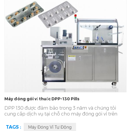
Máy đóng gói vỉ thuốc DPP-130 Pills
DPP 130 được đảm bảo trong 3 năm và chúng tôi
cung cấp dịch vụ tại chỗ cho máy đóng gói vỉ trên
toàn cầu. Máy đóng gói vỉ
DPP 130 với
Bảo trì và phụ
tùng miễn phí trọn đời.
DPP Series 130 Mẫu
Máy Đóng
TAGS :
Máy Đóng Vỉ Tự Động