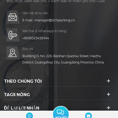
kho, được đảm bảo cho 3 năm! Bảo trì miễn phí cho Cuộc
sống Thời gian!
Liên hệ và tư vấn
E-mail :
manager@richpacking.cn
WeChat & Whatsapp & Hàng
+8618023458944
Địa chỉ
Building D, No. 226, Beishan Qiaotou Street, Haizhu
District, Guangzhou City, Guangdong Province, China
THEO CHÚNG TÔI
TAGS NÓNG
ĐỂ LẠI LỜI NHẮN