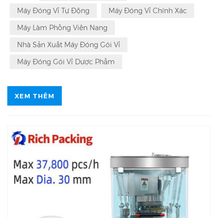
Gói Vỉ Toàn Cầu Dịch Vụ Tận Nơi. Đối với Alu Alu và Alu
PVC và Đối với Thuốc đóng gói Đa năng, Tự động và
Máy Đóng Vỉ Tự Động
Máy Đóng Vỉ Chính Xác
Sản xuất Máy đóng gói Vỉ hơn 29 năm.
Máy Làm Phồng Viên Nang
Nhà Sản Xuất Máy Đóng Gói Vỉ
Máy Đóng Gói Vỉ Dược Phẩm
XEM THÊM