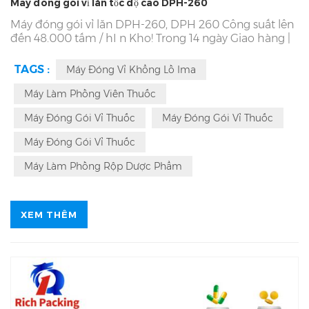
Máy đóng gói vỉ lăn tốc độ cao DPH-260
Máy đóng gói vỉ lăn DPH-260,
DPH 260
Công suất lên
đến 48.000 tấm / h
I
n Kho! Trong 14 ngày Giao hàng |
Alu PVC PET PS Đóng gói Viên nén Viên nang. Cung
cấp dịch vụ tận nơi từ nước ngoài đến tận nơi | in
DPH
TAGS :
Máy Đóng Vỉ Khổng Lồ Ima
260
Kinh nghiệm sản xuất 29 năm | Đảm bảo miễn
phí trong 3 năm | Máy đóng gói vỉ tự động
DPH 260
Máy Làm Phồng Viên Thuốc
Đối với Thuốc dạng viên nén Capsule
Máy Đóng Gói Vỉ Thuốc
Máy Đóng Gói Vỉ Thuốc
Máy Đóng Gói Vỉ Thuốc
Máy Làm Phồng Rộp Dược Phẩm
XEM THÊM