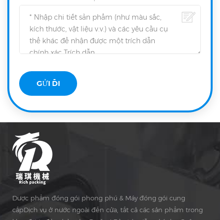
Dược phẩm đóng gói phong phú & Máy đóng gói cung
cấpDịch vụ ở nước ngoài đến cửa, tất cả các sản phẩm trong