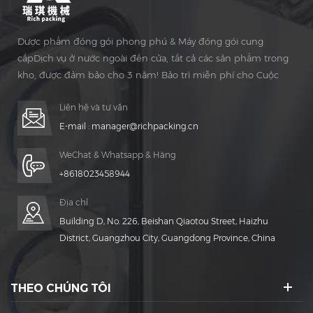
Dược phẩm đóng gói phong phú & Máy đóng gói cung
cấpDịch vụ ở nước ngoài đến cửa, tất cả các sản phẩm trong
kho, được đảm bảo cho 3 năm! Bảo trì miễn phí cho Cuộc
sống Thời gian!
Liên hệ và tư vấn
E-mail :
manager@richpacking.cn
WeChat & Whatsapp & Hàng
+8618023458944
Địa chỉ
Building D, No. 226, Beishan Qiaotou Street, Haizhu
District, Guangzhou City, Guangdong Province, China
THEO CHÚNG TÔI