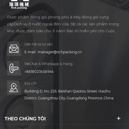
Dược phẩm đóng gói phong phú & Máy đóng gói cung
cấpDịch vụ ở nước ngoài đến cửa, tất cả các sản phẩm trong
kho, được đảm bảo cho 3 năm! Bảo trì miễn phí cho Cuộc
sống Thời gian!
Liên hệ và tư vấn
E-mail :
manager@richpacking.cn
WeChat & Whatsapp & Hàng
+8618023458944
Địa chỉ
Building D, No. 226, Beishan Qiaotou Street, Haizhu
District, Guangzhou City, Guangdong Province, China
THEO CHÚNG TÔI