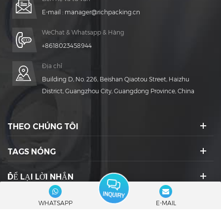
E-mail :
manager@richpacking.cn
WeChat & Whatsapp & Hàng
+8618023458944
Địa chỉ
Building D, No. 226, Beishan Qiaotou Street, Haizhu
District, Guangzhou City, Guangdong Province, China
THEO CHÚNG TÔI
TAGS NÓNG
ĐỂ LẠI LỜI NHẮN
BIỂU TƯỢNG XÃ HỘI :
WHATSAPP
E-MAIL