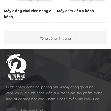
Máy đóng chai viên nang 8
Máy đếm viên 8 kênh
kênh
Tổng cộng
1
trang
Dược phẩm đóng gói phong phú & Máy đóng gói cung
cấpDịch vụ ở nước ngoài đến cửa, tất cả các sản phẩm trong
kho, được đảm bảo cho 3 năm! Bảo trì miễn phí cho Cuộc
sống Thời gian!
Liên hệ và tư vấn