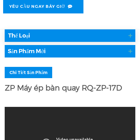
YÊU CẦU NGAY BÂY GIỜ
Thể Loại
Sản Phẩm Mới
Chi Tiết Sản Phẩm
ZP Máy ép bàn quay RQ-ZP-17D