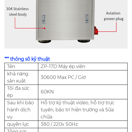
*** thông số kỹ thuật
Tên
ZP-17D Máy ép viên
khả năng
30600 Max PC / Giờ
sản xuất
Tối đa sức
60KN
ép
Sau khi bảo
Hỗ trợ kỹ thuật video, hỗ trợ trực
hành dịch
tuyến, bảo trì hiện trường và Sửa
vụ
chữa.
quyền lực
380 / 220v 50Hz
Tổng sức