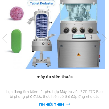
máy ép viên thuốc
bạn đang tìm kiếm rất phù hợp Máy ép viên ? ZP-27D Bao
bì phong phú được thực hiện có thể đáp ứng nhu cầu
của bạn! Cái này ZP27D Máy ép viên có thể sản xuất nhiều
TÌM HIỂU THÊM
loại và hình dạng của máy tính bảng và thuốc cho bạn,