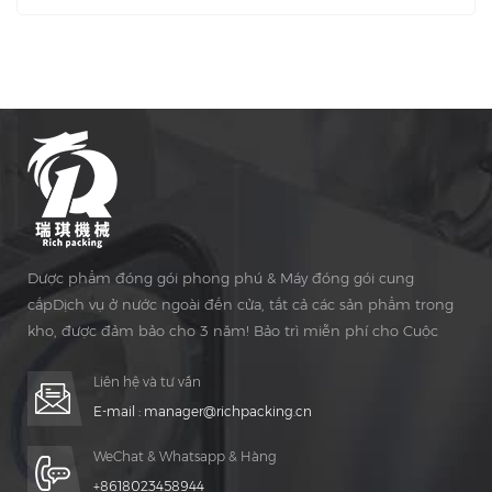
chẳng hạn như máy tính bảng tròn, Hình đặc biệt máy
tính bảng, hai màu Viên nén, viên nhẫn, viên clo, viên sủi
và các sản phẩm khác.
Dược phẩm đóng gói phong phú & Máy đóng gói cung
cấpDịch vụ ở nước ngoài đến cửa, tất cả các sản phẩm trong
kho, được đảm bảo cho 3 năm! Bảo trì miễn phí cho Cuộc
sống Thời gian!
Liên hệ và tư vấn
E-mail :
manager@richpacking.cn
WeChat & Whatsapp & Hàng
+8618023458944