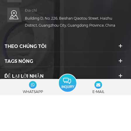
Địa chỉ
Building D, No. 226, Beishan Qiaotou Street, Haizhu
District, Guangzhou City, Guangdong Province, China
THEO CHÚNG TÔI
TAGS NÓNG
ĐỂ LẠI LỜI NHẮN
BIỂU TƯỢNG XÃ HỘI :
WHATSAPP
E-MAIL
© 2026 Guangdong Rich Packing Machinery Co., Ltd. Đã đăng ký Bản
quyền.
|
Blog
|
Sơ đồ trang web
|
XML
|
Chính sách bảo mật
Mạng IPv6 được hỗ trợ