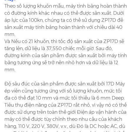
Theo số lượng khuôn mẫu, máy tính bảng hoàn thành
có đường kính khác nhau có thể được sản xuất. Dưới
áp lực của 100kn, chúng ta có thể sử dụng ZP17D để
sản xuất máy tính bảng hoàn thành với chiều dài 40
mm.
Và Nếu có 21 khuôn, thì tốc độ sản xuất của ZP17D sẽ
tăng lên, dữ liệu là 37,550 chiếc mỗi giờ. Sau đó,
đường kính của sản phẩm được sản xuất bởi máy tính
bảng tương ứng sẽ trở nên nhỏ hơn và dữ liệu là 12
mm.
Độ sâu đúc của sản phẩm được sản xuất bởi 17D Máy
ép viên cũng tương ứng với số lượng khuôn, mức tối
đa có thể đạt 10 mm và mức tối thiểu là 6 mm Deep.
Tiêu thụ điện năng của ZP17D rất nhỏ, vì vậy nó có thể
được sử dụng trên toàn thế giới Điện áp vận hành của
máy có thể được tùy chỉnh theo nhu cầu của khách
hàng, 110 V, 220 V, 380V, v.v., dù Đó là DC hoặc AC, dù